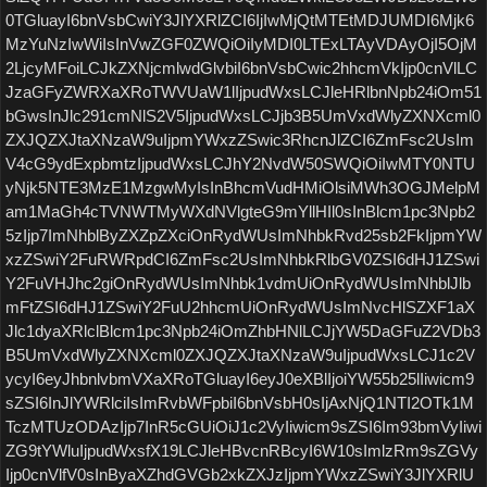
0TGluayI6bnVsbCwiY3JlYXRlZCI6IjIwMjQtMTEtMDJUMDI6Mjk6
MzYuNzIwWiIsInVwZGF0ZWQiOiIyMDI0LTExLTAyVDAyOjI5OjM
2LjcyMFoiLCJkZXNjcmlwdGlvbiI6bnVsbCwic2hhcmVkIjp0cnVlLC
JzaGFyZWRXaXRoTWVUaW1lIjpudWxsLCJleHRlbnNpb24iOm51
bGwsInJlc291cmNlS2V5IjpudWxsLCJjb3B5UmVxdWlyZXNXcml0
ZXJQZXJtaXNzaW9uIjpmYWxzZSwic3RhcnJlZCI6ZmFsc2UsIm
V4cG9ydExpbmtzIjpudWxsLCJhY2NvdW50SWQiOiIwMTY0NTU
yNjk5NTE3MzE1MzgwMyIsInBhcmVudHMiOlsiMWh3OGJMelpM
am1MaGh4cTVNWTMyWXdNVlgteG9mYllHIl0sInBlcm1pc3Npb2
5zIjp7ImNhblByZXZpZXciOnRydWUsImNhbkRvd25sb2FkIjpmYW
xzZSwiY2FuRWRpdCI6ZmFsc2UsImNhbkRlbGV0ZSI6dHJ1ZSwi
Y2FuVHJhc2giOnRydWUsImNhbk1vdmUiOnRydWUsImNhblJlb
mFtZSI6dHJ1ZSwiY2FuU2hhcmUiOnRydWUsImNvcHlSZXF1aX
Jlc1dyaXRlclBlcm1pc3Npb24iOmZhbHNlLCJjYW5DaGFuZ2VDb3
B5UmVxdWlyZXNXcml0ZXJQZXJtaXNzaW9uIjpudWxsLCJ1c2V
ycyI6eyJhbnlvbmVXaXRoTGluayI6eyJ0eXBlIjoiYW55b25lIiwicm9
sZSI6InJlYWRlciIsImRvbWFpbiI6bnVsbH0sIjAxNjQ1NTI2OTk1M
TczMTUzODAzIjp7InR5cGUiOiJ1c2VyIiwicm9sZSI6Im93bmVyIiwi
ZG9tYWluIjpudWxsfX19LCJleHBvcnRBcyI6W10sImlzRm9sZGVy
Ijp0cnVlfV0sInByaXZhdGVGb2xkZXJzIjpmYWxzZSwiY3JlYXRlU