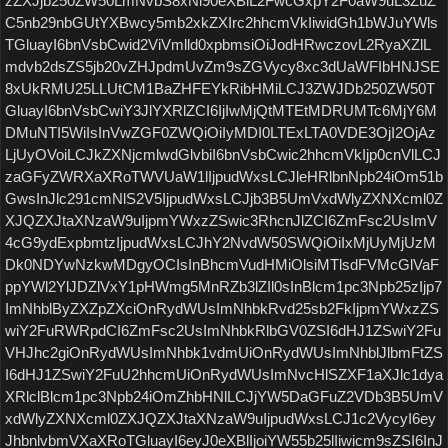
zZXJjb250ZW50LmNvbS8xNi90eXBlL2FwcGxpY2F0aW9uL3ZuZ
C5nb29nbGUtYXBwcy5mb2xkZXIrc2hhcmVkIiwidGh1bWJuYWls
TGluayI6bnVsbCwid2ViVmlld0xpbmsiOiJodHRwczovL2RyaXZlL
mdvb2dsZS5jb20vZHJpdmUvZm9sZGVycy8xc3dUaWFIbHNJSE
8xUkRMU25LLUtCM1BaZHFEYkRibHMiLCJ3ZWJDb250ZW50T
GluayI6bnVsbCwiY3JlYXRlZCI6IjIwMjQtMTEtMDRUMTc6MjY6M
DMuNTI5WiIsInVwZGF0ZWQiOiIyMDI0LTExLTA0VDE3OjI2OjAz
LjUyOVoiLCJkZXNjcmlwdGlvbiI6bnVsbCwic2hhcmVkIjp0cnVlLCJ
zaGFyZWRXaXRoTWVUaW1lIjpudWxsLCJleHRlbnNpb24iOm51b
GwsInJlc291cmNlS2V5IjpudWxsLCJjb3B5UmVxdWlyZXNXcml0Z
XJQZXJtaXNzaW9uIjpmYWxzZSwic3RhcnJlZCI6ZmFsc2UsImV
4cG9ydExpbmtzIjpudWxsLCJhY2NvdW50SWQiOiIxMjUyMjUzM
Dk0NDYwNzkwMDgyOCIsInBhcmVudHMiOlsiMTlsdFVMcGlVaF
ppYWl2YlJDZlVxY1pHWmg5MnRZb3lZIl0sInBlcm1pc3Npb25zIjp7
ImNhblByZXZpZXciOnRydWUsImNhbkRvd25sb2FkIjpmYWxzZS
wiY2FuRWRpdCI6ZmFsc2UsImNhbkRlbGV0ZSI6dHJ1ZSwiY2Fu
VHJhc2giOnRydWUsImNhbk1vdmUiOnRydWUsImNhblJlbmFtZS
I6dHJ1ZSwiY2FuU2hhcmUiOnRydWUsImNvcHlSZXF1aXJlc1dya
XRlclBlcm1pc3Npb24iOmZhbHNlLCJjYW5DaGFuZ2VDb3B5UmV
xdWlyZXNXcml0ZXJQZXJtaXNzaW9uIjpudWxsLCJ1c2VycyI6ey
JhbnlvbmVXaXRoTGluayI6eyJ0eXBlIjoiYW55b25lIiwicm9sZSI6InJ