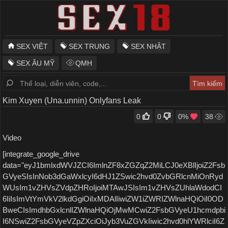
SEX VIỆT
SEX TRUNG
SEX NHẬT
SEX ÂU MỸ
QMH
Kim Xuyen (Una.unnin) Onlyfans Leak
0
0
0
%
38
Video
[integrate_google_drive
data="eyJ1bmlxdWVJZCI6ImlnZF8xZGZqZ2MiLCJ0eXBlIjoiZ2Fsb
GVyeSIsInNob3dGaWxlcyI6dHJ1ZSwic2hvd0ZvbGRlcnMiOnRyd
WUsIm1vZHVsZVdpZHRoIjoiMTAwJSIsIm1vZHVsZUhlaWdodCI
6IiIsImVtYmVkV2lkdGgiOiIxMDAlIiwiZW1iZWRIZWlnaHQiOiI0OD
BweCIsImdhbGxlcnlIZWlnaHQiOjMwMCwiZ2FsbGVyeU1hcmdpbi
I6NSwiZ2FsbGVyeVZpZXciOiJyb3VuZGVkIiwic2hvd0hlYWRlciI6Z