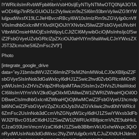
lYWRlciIsImRvbWFpbiI6bnVsbH0sIjEyNTIyNTMwOTQ0NjA3OTA
wODI4Ijp7InR5cGUiOiJ1c2VyIiwicm9sZSI6Im93bmVyIiwiZG9tYW
luIjpudWxsfX19LCJleHBvcnRBcyI6W10sImlzRm9sZGVyIjp0cnVlf
V0sImdhbGxlcnlMYXlvdXQiOiJtYXNvbnJ5IiwiZ2FsbGVyeUNvbH
VtbnMiOnsieHMiOjEsInNtIjoyLCJtZCI6MywibGciOjMsInhsIjo1fSw
iZ2FsbGVyeUZvbGRlclZpZXciOiJ0aHVtYm5haWwiLCJnYWxsZX
J5T3ZlcmxheSI6ZmFsc2V9"]
Photo
[integrate_google_drive
data="eyJ1bmlxdWVJZCI6ImlnZF9xM2NmMWoiLCJ0eXBlIjoiZ2F
sbGVyeSIsInNob3dGaWxlcyI6dHJ1ZSwic2hvd0ZvbGRlcnMiOnR
ydWUsIm1vZHVsZVdpZHRoIjoiMTAwJSIsIm1vZHVsZUhlaWdod
CI6IiIsImVtYmVkV2lkdGgiOiIxMDAlIiwiZW1iZWRIZWlnaHQiOiI0O
DBweCIsImdhbGxlcnlIZWlnaHQiOjMwMCwiZ2FsbGVyeU1hcmdp
biI6NCwiZ2FsbGVyeVZpZXciOiJyb3VuZGVkIiwic2hvd0hlYWRlciI
6ZmFsc2UsInNob3dCcmVhZGNydW1icyI6dHJ1ZSwiYWxsb3dFb
WJlZFBvcG91dCI6dHJ1ZSwiZW1iZWRUeXBlIjoicmVhZE9ubHkiL
CJzaG93UmVmcmVzaCI6dHJ1ZSwib3BlbmVkUGxheWxpc3QiO
nRydWUsInNob3dGdWxsc2NyZWVuIjp0cnVlLCJuZXh0UHJldmlv