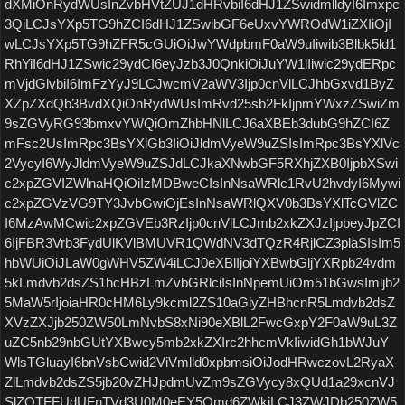
dXMiOnRydWUsInZvbHVtZUJ1dHRvbiI6dHJ1ZSwidmlldyI6Imxpc
3QiLCJsYXp5TG9hZCI6dHJ1ZSwibGF6eUxvYWROdW1iZXIiOjI
wLCJsYXp5TG9hZFR5cGUiOiJwYWdpbmF0aW9uIiwib3Blbk5ld1
RhYiI6dHJ1ZSwic29ydCI6eyJzb3J0QnkiOiJuYW1lIiwic29ydERpc
mVjdGlvbiI6ImFzYyJ9LCJwcmV2aWV3Ijp0cnVlLCJhbGxvd1ByZ
XZpZXdQb3BvdXQiOnRydWUsImRvd25sb2FkIjpmYWxzZSwiZm
9sZGVyRG93bmxvYWQiOmZhbHNlLCJ6aXBEb3dubG9hZCI6Z
mFsc2UsImRpc3BsYXlGb3IiOiJldmVyeW9uZSIsImRpc3BsYXlVc
2VycyI6WyJldmVyeW9uZSJdLCJkaXNwbGF5RXhjZXB0IjpbXSwi
c2xpZGVIZWlnaHQiOiIzMDBweCIsInNsaWRlc1RvU2hvdyI6Mywi
c2xpZGVzVG9TY3JvbGwiOjEsInNsaWRlQXV0b3BsYXlTcGVlZC
I6MzAwMCwic2xpZGVEb3RzIjp0cnVlLCJmb2xkZXJzIjpbeyJpZCI
6IjFBR3Vrb3FydUlKVlBMUVR1QWdNV3dTQzR4RjlCZ3plaSIsIm5
hbWUiOiJLaW0gWHV5ZW4iLCJ0eXBlIjoiYXBwbGljYXRpb24vdm
5kLmdvb2dsZS1hcHBzLmZvbGRlciIsInNpemUiOm51bGwsImljb2
5MaW5rIjoiaHR0cHM6Ly9kcml2ZS10aGlyZHBhcnR5Lmdvb2dsZ
XVzZXJjb250ZW50LmNvbS8xNi90eXBlL2FwcGxpY2F0aW9uL3Z
uZC5nb29nbGUtYXBwcy5mb2xkZXIrc2hhcmVkIiwidGh1bWJuY
WlsTGluayI6bnVsbCwid2ViVmlld0xpbmsiOiJodHRwczovL2RyaX
ZlLmdvb2dsZS5jb20vZHJpdmUvZm9sZGVycy8xQUd1a29xcnVJ
SlZQTFFUdUFnTVd3U0M0eEY5Qmd6ZWkiLCJ3ZWJDb250ZW5