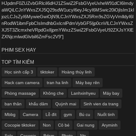
HJpdmF0ZUZvbGRlciI6dHJ1ZSwiZ2FsbGVyeUxheW91dCI6Imdy
aWQiLCJnYWxsZXJ5Q29sdW1ucyI6eyJ4cyI6MSwic20iOjIsIm1kI
jozLCJsZyI6MywieGwiOjN9LCJnYWxsZXJ5Rm9sZGVyVmlldyI6I
nRodW1ibmFpbCIsImdhbGxlcnlPdmVybGF5Ijp0cnVlLCJnYWxsZ
XJ5T3ZlcmxheVRpdGxlIjpmYWxzZSwiZ2FsbGVyeU92ZXJsYXlE
ZXNjcmlwdGlvbiI6ZmFsc2V9"]
PHIM SEX HAY
TOP TÌM KIẾM
Học sinh cấp 3
tiktoker
Hoàng thùy linh
Hack cam camera
tran ha linh
Máy bay rên
Phòng massage
Không che
Lanhxinhyeu
Máy bay
bạn thân
khẩu dâm
Quỳnh mai
Sinh vien da trang
Mbbg
Camera
Lỗ đít
gym
Bú cu
Nuốt tinh
Cocopie tiktoker
Non
Cô bé
Gai nung
Aryminh
Solo
Cocopie
Bdsm
Photo
Ntr