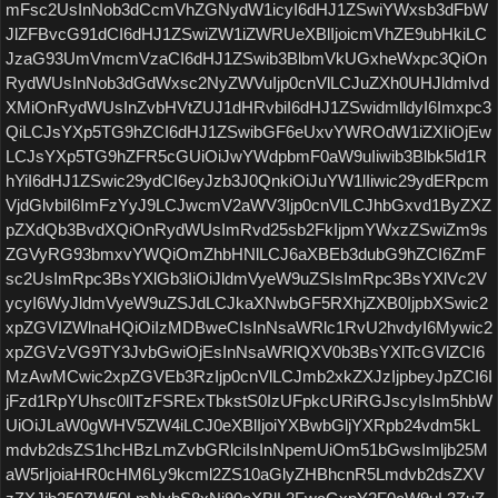
mFsc2UsInNob3dCcmVhZGNydW1icyI6dHJ1ZSwiYWxsb3dFbW
JlZFBvcG91dCI6dHJ1ZSwiZW1iZWRUeXBlIjoicmVhZE9ubHkiLC
JzaG93UmVmcmVzaCI6dHJ1ZSwib3BlbmVkUGxheWxpc3QiOn
RydWUsInNob3dGdWxsc2NyZWVuIjp0cnVlLCJuZXh0UHJldmlvd
XMiOnRydWUsInZvbHVtZUJ1dHRvbiI6dHJ1ZSwidmlldyI6Imxpc3
QiLCJsYXp5TG9hZCI6dHJ1ZSwibGF6eUxvYWROdW1iZXIiOjEw
LCJsYXp5TG9hZFR5cGUiOiJwYWdpbmF0aW9uIiwib3Blbk5ld1R
hYiI6dHJ1ZSwic29ydCI6eyJzb3J0QnkiOiJuYW1lIiwic29ydERpcm
VjdGlvbiI6ImFzYyJ9LCJwcmV2aWV3Ijp0cnVlLCJhbGxvd1ByZXZ
pZXdQb3BvdXQiOnRydWUsImRvd25sb2FkIjpmYWxzZSwiZm9s
ZGVyRG93bmxvYWQiOmZhbHNlLCJ6aXBEb3dubG9hZCI6ZmF
sc2UsImRpc3BsYXlGb3IiOiJldmVyeW9uZSIsImRpc3BsYXlVc2V
ycyI6WyJldmVyeW9uZSJdLCJkaXNwbGF5RXhjZXB0IjpbXSwic2
xpZGVIZWlnaHQiOiIzMDBweCIsInNsaWRlc1RvU2hvdyI6Mywic2
xpZGVzVG9TY3JvbGwiOjEsInNsaWRlQXV0b3BsYXlTcGVlZCI6
MzAwMCwic2xpZGVEb3RzIjp0cnVlLCJmb2xkZXJzIjpbeyJpZCI6I
jFzd1RpYUhsc0lITzFSRExTbkstS0IzUFpkcURiRGJscyIsIm5hbW
UiOiJLaW0gWHV5ZW4iLCJ0eXBlIjoiYXBwbGljYXRpb24vdm5kL
mdvb2dsZS1hcHBzLmZvbGRlciIsInNpemUiOm51bGwsImljb25M
aW5rIjoiaHR0cHM6Ly9kcml2ZS10aGlyZHBhcnR5Lmdvb2dsZXV